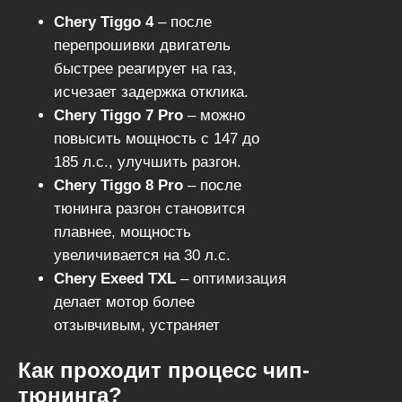
Chery Tiggo 4
– после
перепрошивки двигатель
быстрее реагирует на газ,
исчезает задержка отклика.
Chery Tiggo 7 Pro
– можно
повысить мощность с 147 до
185 л.с., улучшить разгон.
Chery Tiggo 8 Pro
– после
тюнинга разгон становится
плавнее, мощность
увеличивается на 30 л.с.
Chery Exeed TXL
– оптимизация
делает мотор более
отзывчивым, устраняет
турбояму.
Как проходит процесс чип-
В результате
автомобиль
тюнинга?
становится более динамичным, а