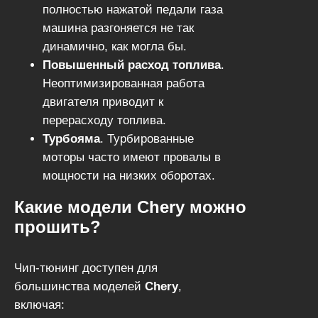
полностью нажатой педали газа
машина разгоняется не так
динамично, как могла бы.
Повышенный расход топлива
.
Неоптимизированная работа
двигателя приводит к
перерасходу топлива.
Турбояма
. Турбированные
моторы часто имеют провалы в
мощности на низких оборотах.
Чип-тюнинг устраняет эти
Какие модели Chery можно
проблемы, адаптируя двигатель
прошить?
под реальные условия
эксплуатации в России
.
Чип-тюнинг доступен для
большинства моделей
Chery
,
включая: