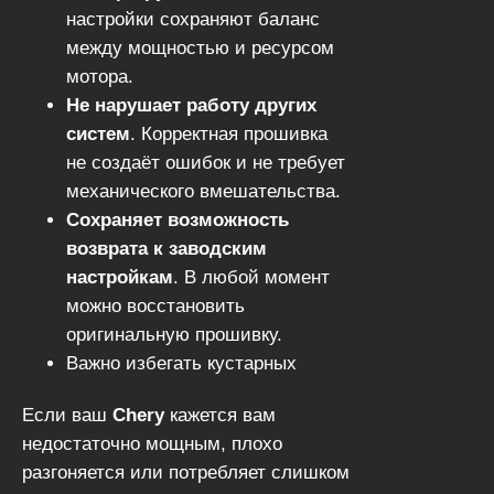
настройки сохраняют баланс
между мощностью и ресурсом
мотора.
Не нарушает работу других
систем
. Корректная прошивка
не создаёт ошибок и не требует
механического вмешательства.
Сохраняет возможность
возврата к заводским
настройкам
. В любой момент
можно восстановить
оригинальную прошивку.
Важно избегать кустарных
решений и
доверять чип-
Если ваш
Chery
кажется вам
тюнинг только специалистам с
недостаточно мощным, плохо
опытом
.
разгоняется или потребляет слишком