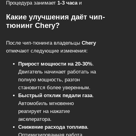
Процедура занимает
1-3 часа
и
проводится без вмешательства в
Какие улучшения даёт чип-
механические компоненты.
тюнинг Chery?
После чип-тюнинга владельцы
Chery
отмечают следующие изменения:
Прирост мощности на 20-30%
.
Двигатель начинает работать на
полную мощность, разгон
становится более уверенным.
Быстрый отклик педали газа
.
Автомобиль мгновенно
реагирует на нажатие
акселератора.
Снижение расхода топлива
.
Оптимизированная работа