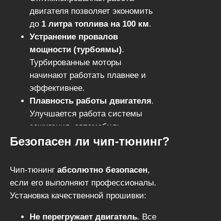
двигателя позволяет экономить
до
1 литра топлива на 100 км
.
Устранение провалов
мощности (турбоямы)
.
Турбированные моторы
начинают работать плавнее и
эффективнее.
Плавность работы двигателя
.
Улучшается работа системы
зажигания, автомобиль
Безопасен ли чип-тюнинг?
становится более комфортным
в управлении.
Чип-тюнинг
абсолютно безопасен
,
если его выполняют профессионалы.
Установка качественной прошивки:
Не перегружает двигатель
. Все