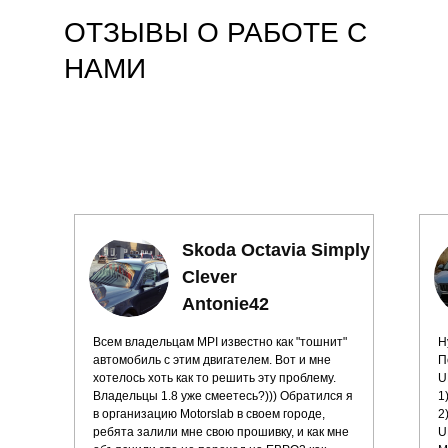
ОТЗЫВЫ О РАБОТЕ С
НАМИ
Skoda Octavia Simply
Clever
Antonie42
Всем владельцам MPI известно как "тошнит"
Н
автомобиль с этим двигателем. Вот и мне
П
хотелось хоть как то решить эту проблему.
U
Владельцы 1.8 уже смеетесь?))) Обратился я
1
в организацию Motorslab в своем городе,
2
ребята залили мне свою прошивку, и как мне
U