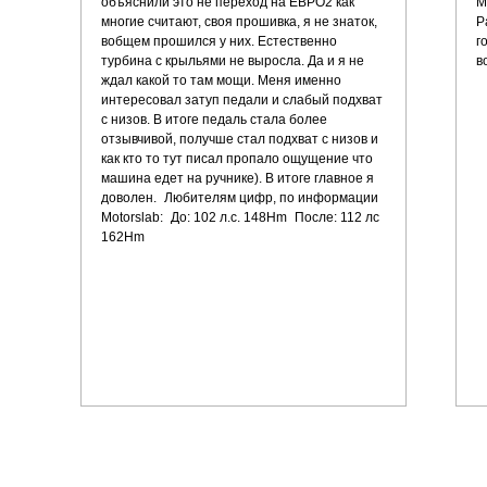
объяснили это не переход на ЕВРО2 как
М
многие считают, своя прошивка, я не знаток,
Р
вобщем прошился у них. Естественно
г
турбина с крыльями не выросла. Да и я не
в
ждал какой то там мощи. Меня именно
интересовал затуп педали и слабый подхват
с низов. В итоге педаль стала более
отзывчивой, получше стал подхват с низов и
как кто то тут писал пропало ощущение что
машина едет на ручнике). В итоге главное я
доволен. Любителям цифр, по информации
Motorslab: До: 102 л.с. 148Hm После: 112 лс
162Hm