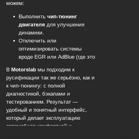
можем:
BMW, Audi.
Выполнить
чип-тюнинг
двигателя
для улучшения
динамики.
Отключить или
оптимизировать системы
вроде EGR или AdBlue (где это
допустимо).
В
Motorslab
мы подходим к
Провести комплексную
русификации так же серьёзно, как и
диагностику перед
к чип-тюнингу: с полной
дальнейшими улучшениями.
диагностикой, бэкапами и
тестированием. Результат —
удобный и понятный интерфейс,
который делает эксплуатацию
автомобиля комфортной и
безопасной.