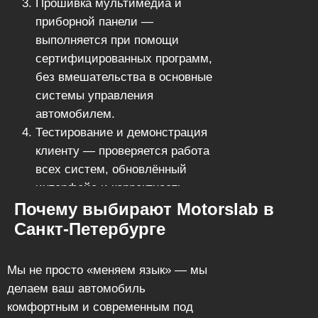
Прошивка мультимедиа и
приборной панели —
выполняется при помощи
сертифицированных программ,
без вмешательства в основные
системы управления
автомобилем.
Тестирование и демонстрация
клиенту — проверяется работа
всех систем, обновлённый
интерфейс и корректность
Почему выбирают Motorslab в
русского языка.
Вы получаете автомобиль,
Санкт‑Петербурге
полностью адаптированный под
использование в России — c
Мы не просто «меняем язык» — мы
русским меню, навигацией и
делаем ваш автомобиль
голосовым управлением.
комфортным и современным под