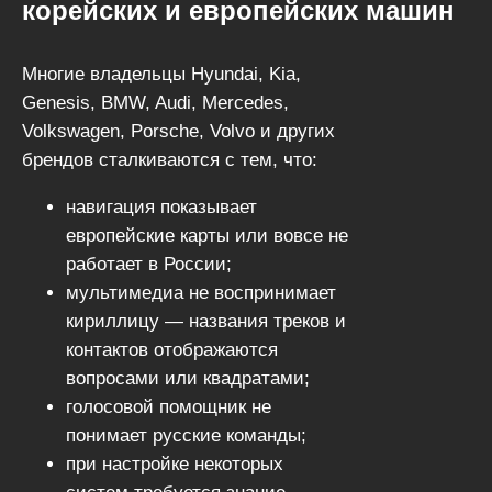
российские дороги, климат и
корейских и европейских машин
локальные сервисы.
Такой подход делает
Многие владельцы Hyundai, Kia,
эксплуатацию автомобиля
Genesis, BMW, Audi, Mercedes,
максимально комфортной и
Volkswagen, Porsche, Volvo и других
безопасной для водителя.
брендов сталкиваются с тем, что:
навигация показывает
европейские карты или вовсе не
работает в России;
мультимедиа не воспринимает
кириллицу — названия треков и
контактов отображаются
вопросами или квадратами;
голосовой помощник не
понимает русские команды;
при настройке некоторых