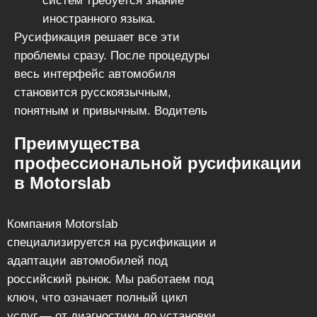
систем требуется знание
иностранного языка.
Русификация решает все эти
проблемы сразу. После процедуры
весь интерфейс автомобиля
становится русскоязычным,
понятным и привычным. Водитель
может сосредоточиться на дороге, а
Преимущества
не на переводе надписей.
профессиональной русификации
в Motorslab
Компания Motorslab
специализируется на русификации и
адаптации автомобилей под
российский рынок. Мы работаем под
ключ, что означает полный цикл
услуг — от диагностики до установки