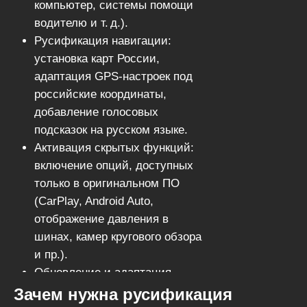
компьютер, системы помощи
водителю и т. д.).
Русификация навигации:
установка карт России,
адаптация GPS‑настроек под
российские координаты,
добавление голосовых
подсказок на русском языке.
Активация скрытых функций:
включение опций, доступных
только в оригинальном ПО
(CarPlay, Android Auto,
отображение давления в
шинах, камер кругового обзора
и пр.).
Обновление и адаптация
прошивки: настройка под
Зачем нужна русификация