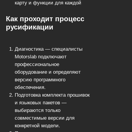
карту и функции для каждой
модели.
Как проходит процесс
Быстрая работа — большинство
русификации
автомобилей проходят полную
русификацию за 1 день.
Диагностика — специалисты
Motorslab подключают
профессиональное
оборудование и определяют
версию программного
обеспечения.
Подготовка комплекта прошивок
и языковых пакетов —
выбираются только
совместимые версии для
конкретной модели.